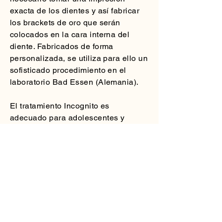
exacta de los dientes y así fabricar
los brackets de oro que serán
colocados en la cara interna del
diente. Fabricados de forma
personalizada, se utiliza para ello un
sofisticado procedimiento en el
laboratorio Bad Essen (Alemania).
El tratamiento Incognito es
adecuado para adolescentes y
adultos. Permite corregir cualquier
alteración en la posición de los
dientes. Incognito es otra alternativa
de ortodoncia estética junto con
Invisalign.
Política de Privacidad
Aviso Legal