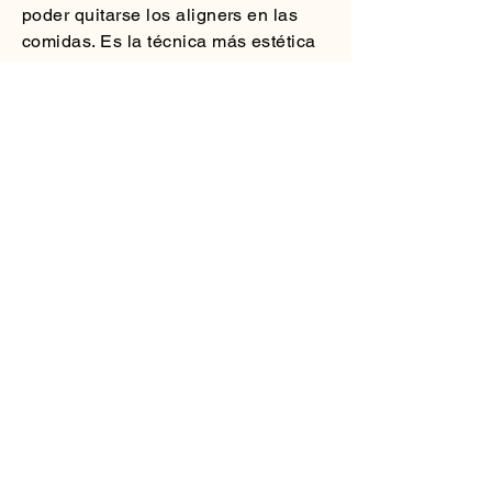
poder quitarse los aligners en las
comidas. Es la técnica más estética
e innovadora, así como la más
cómoda par adultos y niños.
INCOGNITO: en esta técnica
seguimos utilizamos los brackets,
pero en el caso de Incognito son
unos brackets de oro que se colocan
en la cara interior de los dientes.
Consiguiendo así hacerlos
prácticamente invisible desde el
exterior. Cada uno de los brackets de
Incognito se diseñan de forma
individual, siguiendo el
procedimiento en el laboratorio de
Bad Essen (Alemania). Es un
tratamiento adecuado para
adolescentes y adultos.